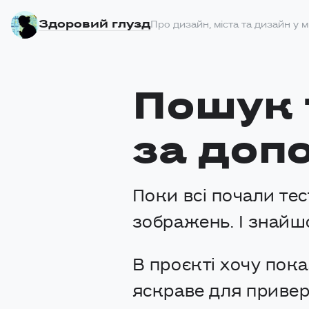
Здоровий глузд
Про дизайн, міста та дизайн у м
Пошук т
за доп
Поки всі почали тес
зображень. І знайш
В проєкті хочу пок
яскраве для приверн