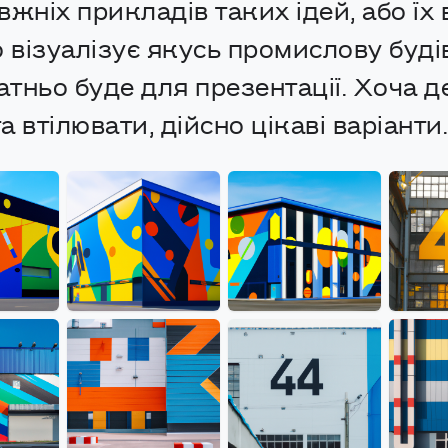
жніх прикладів таких ідей, або їх
о візуалізує якусь промислову буд
атньо буде для презентації. Хоча 
 втілювати, дійсно цікаві варіанти