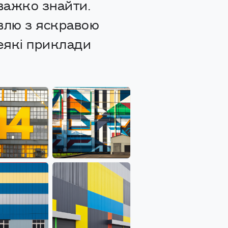
 важко знайти.
івлю з яскравою
деякі приклади
.