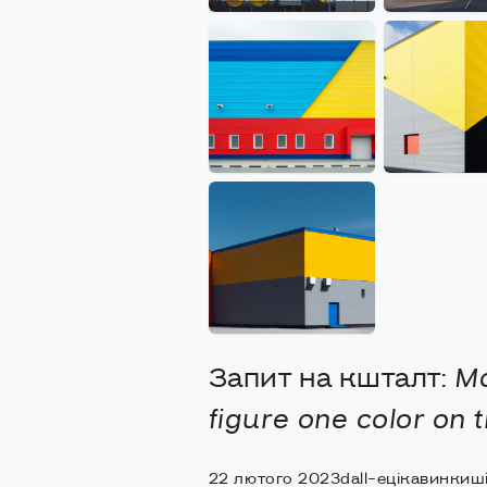
Запит на кшталт:
Mo
figure one color on 
22 лютого 2023
dall-e
цікавинки
ш