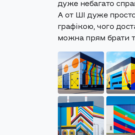
дуже небагато справ
А от ШІ дуже прост
графікою, чого дост
можна прям брати та