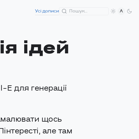
Усі дописи
A
ія ідей
l-E для генерації
намалювати щось
інтересті, але там