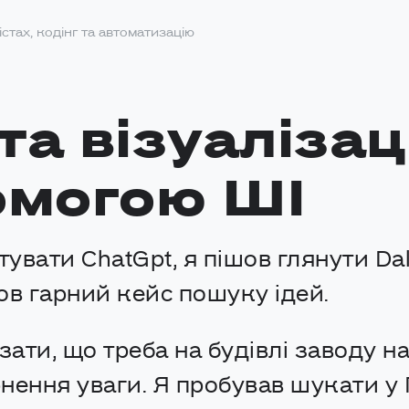
істах, кодінг та автоматизацію
а візуалізац
омогою ШІ
тувати ChatGpt, я пішов глянути Dal
ов гарний кейс пошуку ідей.
азати, що треба на будівлі заводу 
ення уваги. Я пробував шукати у П