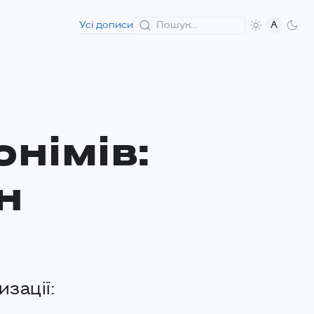
Усі дописи
A
німів:
н
зації: