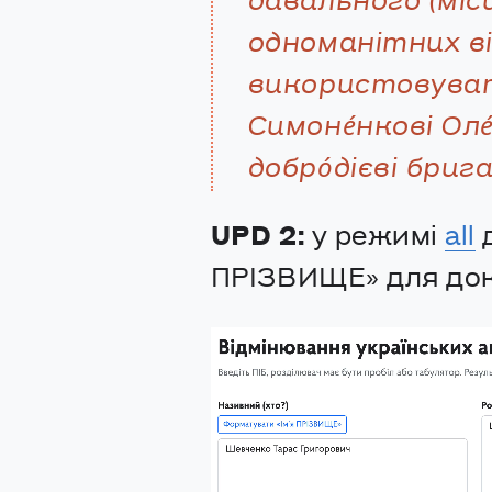
давального (міс
одноманітних в
використовувати 
Симоне́нкові Оле
добро́дієві бригад
UPD 2:
у режимі
all
д
ПРІЗВИЩЕ» для док