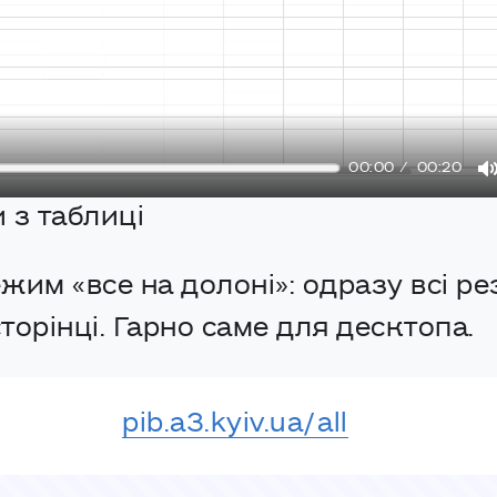
00:00
00:20
 з таблиці
им «все на долоні»: одразу всі рез
сторінці. Гарно саме для десктопа.
pib.a3.kyiv.ua/all