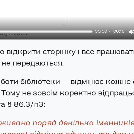
00:00
00:16
о відкрити сторінку і все працюват
 не передаються.
боти бібліотеки — відмінює кожне 
. Тому не зовсім коректно відпрац
а § 86.3/п3:
живано поряд декілька іменників 