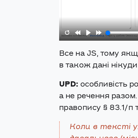
Restart
Rewind
Play
Forward
Все на JS, тому якщ
10s
10s
в також дані нікуди
UPD:
особливість ро
а не речення разом
правопису § 83.1/п т
Коли в тексті у