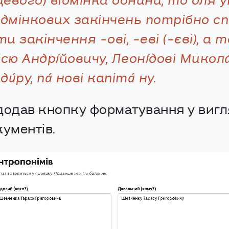
цевого) відмінка однини, то для 
ідмінкових закінчень потрібно с
закінчення -ові, -еві (-єві), а то
́сю Андрі́йовичу, Леоні́дові Микола
и́ру, па́ нові капіта́ ну.
одав кнопку форматування у вигля
ументів.