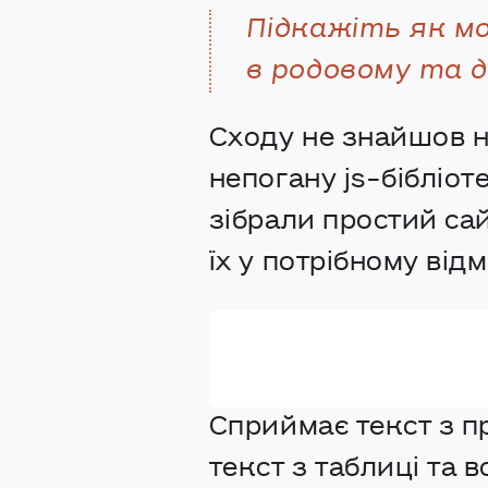
Підкажіть як м
в родовому та д
Сходу не знайшов н
непогану js-бібліо
зібрали простий са
їх у потрібному відм
Сприймає текст з п
текст з таблиці та 