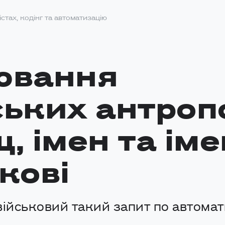
істах, кодінг та автоматизацію
ювання
ських антропо
, імен та іме
кові
військовий такий запит по автомати