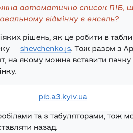
ожна автоматично список ПІБ, 
авальному відмінку в ексель?
іяких рішень, як це робити в табли
теку —
shevchenko.js
. Тож разом з 
йт, на якому можна вставити пачку
інку.
pib.a3.kyiv.ua
робілами та з табуляторами, тож 
вставляти назад.