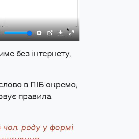
Mute
Settings
PIP
Download
Enter
име без інтернету,
fullscreen
слово в ПІБ окремо,
ьовує правила
чол. роду у формі