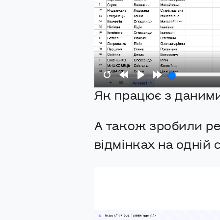
Restart
Rewind
Play
Forward
Як працює з даними
10s
10s
А також зробили реж
відмінках на одній 