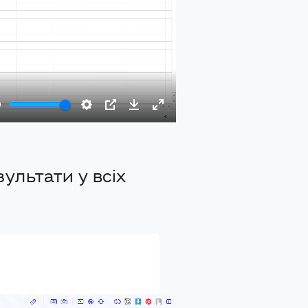
Mute
Settings
PIP
Download
Enter
fullscreen
ультати у всіх