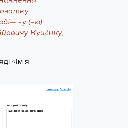
уникнення
початку
ді— -у (-ю):
́йовичу Куце́нку,
ді «Ім’я