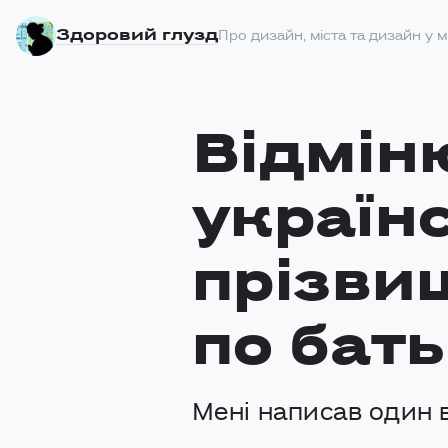
Здоровий глузд
Про дизайн, міста та дизайн у м
Відмін
україн
прізвищ
по бать
Мені написав один 