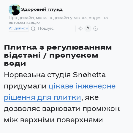
Здоровий глузд
Про дизайн, міста та дизайн у містах, кодінг та
автоматизацію
A
Усі дописи
Плитка з регулюванням
відстані / пропуском
води
Норвезька студія Snøhetta
придумали
цікаве інженерне
рішення для плитки
, яке
дозволяє варіювати проміжок
між верхніми поверхнями.