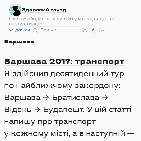
Здоровий глузд
Про дизайн, міста та дизайн у містах, кодінг та
автоматизацію
A
Усі дописи
Варшава
Варшава 2017: транспорт
Я здійснив десятиденний тур
по найближчому закордону:
Варшава → Братислава →
Відень → Будапешт. У цій статті
напишу про транспорт
у кожному місті, а в наступній —