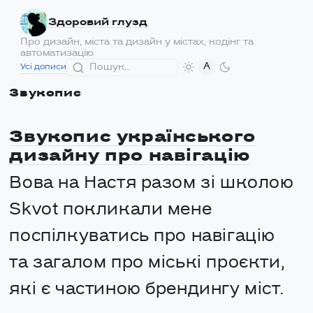
Здоровий глузд
Про дизайн, міста та дизайн у містах, кодінг та
автоматизацію
A
Усі дописи
Звукопис
Звукопис українського
дизайну про навігацію
Вова на Настя разом зі школою
Skvot покликали мене
поспілкуватись про навігацію
та загалом про міські проєкти,
які є частиною брендингу міст.