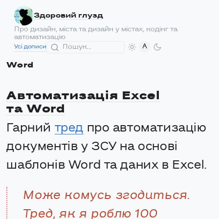
Здоровий глузд
Про дизайн, міста та дизайн у містах, кодінг та
автоматизацію
A
Усі дописи
Word
Автоматизація Excel
та Word
Гарний
тред
про автоматизацію
документів у ЗСУ на основі
шаблонів Word та даних в Excel.
Може комусь згодиться.
Тред, як я роблю 100